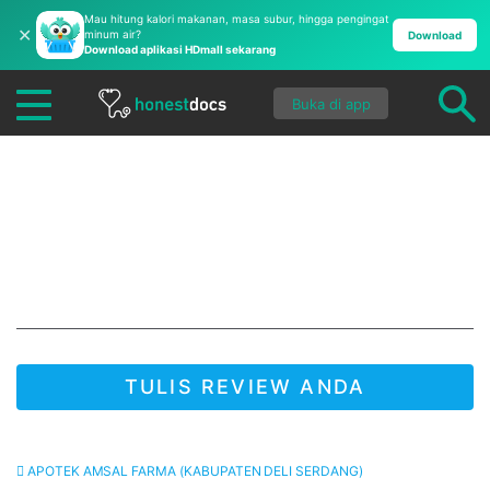
Mau hitung kalori makanan, masa subur, hingga pengingat
✕
minum air?
Download
Download aplikasi HDmall sekarang
Buka di app
Apotek Amsal Farma
(Kabupaten Deli
Serdang)
TULIS REVIEW ANDA
JADI YANG PERTAMA UNTUK MENULIS REVIEW!
APOTEK AMSAL FARMA (KABUPATEN DELI SERDANG)