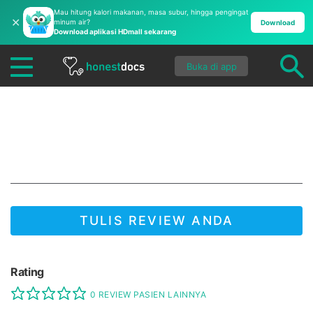
Mau hitung kalori makanan, masa subur, hingga pengingat
✕
minum air?
Download
Download aplikasi HDmall sekarang
Buka di app
Apotek Air Putih Farma
(Balikpapan)
TULIS REVIEW ANDA
JADI YANG PERTAMA UNTUK MENULIS REVIEW!
Rating
0 REVIEW PASIEN LAINNYA